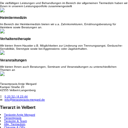
Die vielfältigen Leistungen und Behandlungen im Bereich der allgemeinen Tiermedizin haben wir
Ihnen in unserem Leistungsportfolio zusammengestellt
Heimtiermedizin
Im Bereich der Heimtiermedizin bieten wir u.a. Zahnkorrekturen, Ernährungsberatung für
Heimtiere sowie Beratungen an.
Verhaltenstherapie
Wir bieten Ihrem Haustier z.B. Möglichkeiten zur Linderung von Trennungsangst, Geräusche-
Sensibilität, Sterotypie sowie bei Aggressions- oder Jagdverhalten.
Veranstaltungen
Wir bieten Ihnen auch Beratungen, Seminare und Veranstaltungen zu unterschiedlichen
Themen an
Tierarztpraxis Antje Mergard
Kamper Straße 20
42555 Velbert-Langenberg
0 20 52 / 8 23 44
info@tierarztpraxis-mergard.de
Tierarzt in Velbert
Tierärztin Antje Mergard
Tierarztpraxis
Tierärztin & Team
Allg. Tiermedizin
Chirurgie & OPs