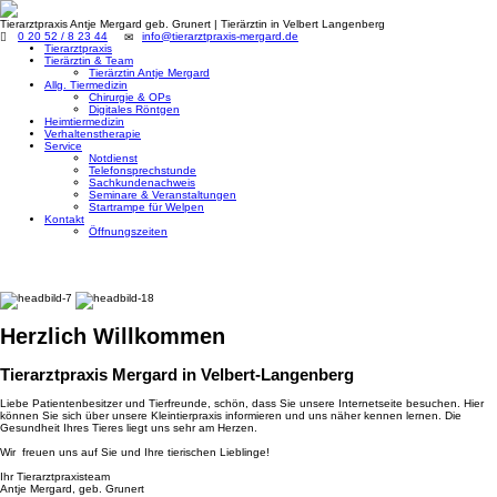
Tierarztpraxis Antje Mergard geb. Grunert | Tierärztin in Velbert Langenberg
0 20 52 / 8 23 44
info@tierarztpraxis-mergard.de
Tierarztpraxis
Tierärztin & Team
Tierärztin Antje Mergard
Allg. Tiermedizin
Chirurgie & OPs
Digitales Röntgen
Heimtiermedizin
Verhaltenstherapie
Service
Notdienst
Telefonsprechstunde
Sachkundenachweis
Seminare & Veranstaltungen
Startrampe für Welpen
Kontakt
Öffnungszeiten
Toggle
navigation
Herzlich Willkommen
Tierarztpraxis Mergard in Velbert-Langenberg
Liebe Patientenbesitzer und Tierfreunde, schön, dass Sie unsere Internetseite besuchen. Hier
können Sie sich über unsere Kleintierpraxis informieren und uns näher kennen lernen. Die
Gesundheit Ihres Tieres liegt uns sehr am Herzen.
Wir freuen uns auf Sie und Ihre tierischen Lieblinge!
Ihr Tierarztpraxisteam
Antje Mergard, geb. Grunert