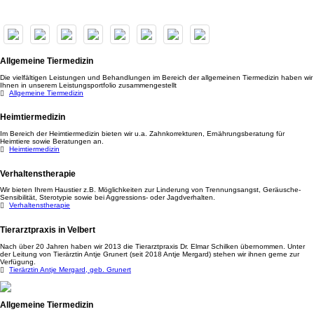
Allgemeine Tiermedizin
Die vielfältigen Leistungen und Behandlungen im Bereich der allgemeinen Tiermedizin haben wir
Ihnen in unserem Leistungsportfolio zusammengestellt
Allgemeine Tiermedizin
Heimtiermedizin
Im Bereich der Heimtiermedizin bieten wir u.a. Zahnkorrekturen, Ernährungsberatung für
Heimtiere sowie Beratungen an.
Heimtiermedizin
Verhaltenstherapie
Wir bieten Ihrem Haustier z.B. Möglichkeiten zur Linderung von Trennungsangst, Geräusche-
Sensibilität, Sterotypie sowie bei Aggressions- oder Jagdverhalten.
Verhaltenstherapie
Tierarztpraxis in Velbert
Nach über 20 Jahren haben wir 2013 die Tierarztpraxis Dr. Elmar Schilken übernommen. Unter
der Leitung von Tierärztin Antje Grunert (seit 2018 Antje Mergard) stehen wir ihnen gerne zur
Verfügung.
Tierärztin Antje Mergard, geb. Grunert
Allgemeine Tiermedizin